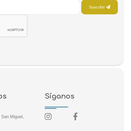
Suscribir
os
Síganos
 San Miguel,