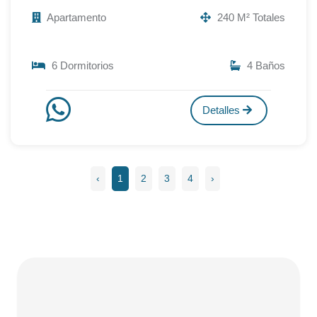
Apartamento
240 M² Totales
6 Dormitorios
4 Baños
Detalles
‹
1
2
3
4
›